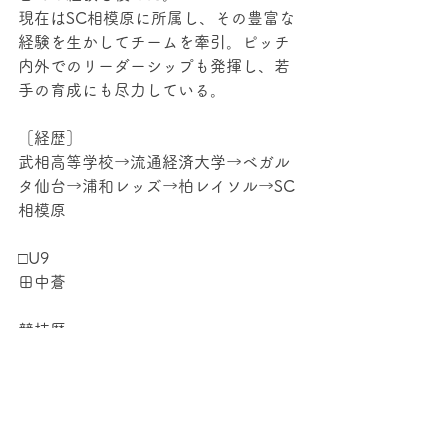
現在はSC相模原に所属し、その豊富な
経験を生かしてチームを牽引。ピッチ
内外でのリーダーシップも発揮し、若
手の育成にも尽力している。 
［経歴​］
武相高等学校→流通経済大学→ベガル
タ仙台→浦和レッズ→柏レイソル→SC
相模原​​
□U9
田中蒼
競技歴
白井高等学校
選手権千葉県大会ベスト4