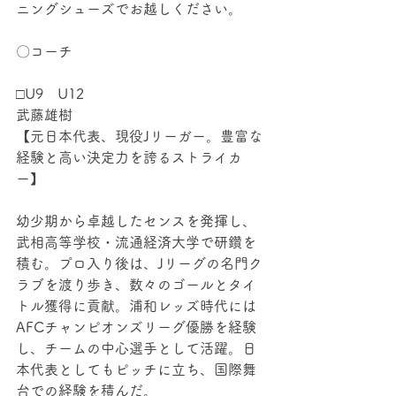
ニングシューズでお越しください。
〇コーチ
□U9　U12
武藤雄樹
【元日本代表、現役Jリーガー。豊富な
経験と高い決定力を誇るストライカ
ー】
幼少期から卓越したセンスを発揮し、
武相高等学校・流通経済大学で研鑽を
積む。プロ入り後は、Jリーグの名門ク
ラブを渡り歩き、数々のゴールとタイ
トル獲得に貢献。浦和レッズ時代には
AFCチャンピオンズリーグ優勝を経験
し、チームの中心選手として活躍。日
本代表としてもピッチに立ち、国際舞
台での経験を積んだ。